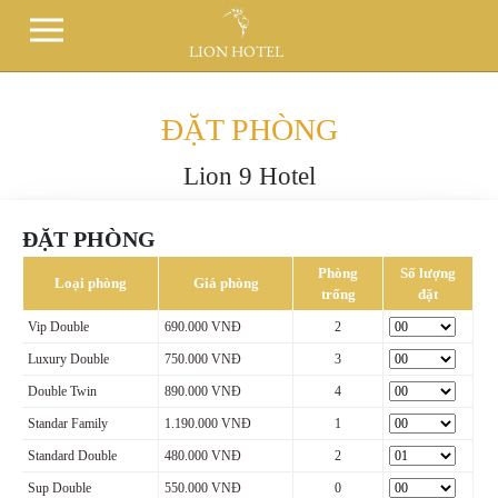
LION HOTEL
ĐẶT PHÒNG
Lion 9 Hotel
ĐẶT PHÒNG
Phòng
Số lượng
Loại phòng
Giá phòng
trống
đặt
Vip Double
690.000 VNĐ
2
Luxury Double
750.000 VNĐ
3
Double Twin
890.000 VNĐ
4
Standar Family
1.190.000 VNĐ
1
Standard Double
480.000 VNĐ
2
Sup Double
550.000 VNĐ
0