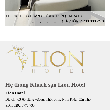
PHÒNG VIP GIƯỜNG ĐÔI (2 KHÁCH)
ÁCH)
GIÁ PHÒNG:
ÒNG: 290.000 VNĐ
Hệ thống Khách sạn Lion Hotel
Lion Hotel
Địa chỉ: 63-65 Hùng vương, Thới Bình, Ninh Kiều, Cần Thơ
SĐT: 0292 3777 733